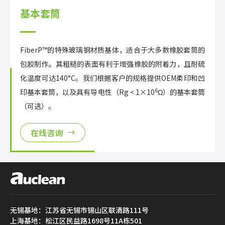
基本套筒
FiberP™的特殊玻璃钢材质基体，适合于大多数橡胶套筒的
包胶制作。其粗糙的表面有利于增强橡胶的附着力，且耐硫
化温度可达140°C。我们根据客户的规格提供OEM柔印和凹
6
印基本套筒，以及具有导电性（Rg < 1×10
Ω）的基本套筒
（可选）。
在线咨询
无锡基地：江苏省无锡市锡山区联清路111号
上海基地：松江区民益路1698号11A栋501