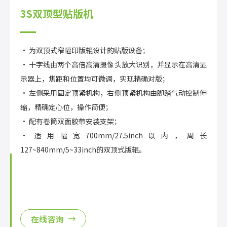
3S双顶型贴版机
• 为双顶式窄幅印版辊设计的贴版设备；
• 十字线由两个高倍高清摄像头放大识别，并显示在高清显
示器上，焦距和位置均可微调，实现精确对版；
• 左侧采用固定顶紧机构，右侧顶紧机构由脚踏气动控制伸
缩，精确定心位，操作简便；
• 配有卷筒双面胶带安装支架；
• 适用幅宽700mm/27.5inch以内，周长
127~840mm/5~33inch的双顶式版辊。
在线咨询